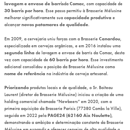
lavagem e envase de barris
da
Comac
, com capacidade de
30 barris por hora
. Esse passo permitiu à Brasserie Mélusine
melhorar significativamente sua
capacidade produtiva
e
alcançar
novos patamares de qualidade
.
Em 2009, a cervejaria uniu forças com a Brasserie
Canardou
,
especializada em cervejas orgânicas, e em 2016 instalou uma
segunda linha
de lavagem e envase de barris da Comac, desta
vez com capacidade de
60 barris por hora
. Esse investimento
adicional consolidou a posição da Brasserie Mélusine como
nome de referência
na indústria de cerveja artesanal.
Priorizando
produtos locais e de qualidade, o Sr. Boiteau
Laurent (diretor da Brasserie Mélusine) iniciou a criação de uma
holding comercial chamada “Newbeers” em 2020, com a
primeira aquisição da Brasserie Parisis (77380 Combs la Ville),
seguida em 2022 pela
PAGE24 (62160 Aix Noulette)
,
demonstrando a ambição e determinação constante da Brasserie
Mélusine em expandir e oferecer cervejas de alta qualidade a