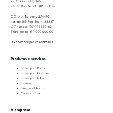
Via G. Garibaldi, 34N
24040 Bonate Sotto (BG) – Italy
C.C.I.A.A. Bergamo 254495
Iscr. trib. BG Reg. Soc. n. 38387
VAT number: IT01996650162
Share capital: € 1.000.000,00
PEC:
comac@pec.comacitalia.it
Produtos e serviços
Linhas para Barris
Linhas para Garrafas
Linhas para Latas
Esteiras
Serviço 24 horas
Co.Mac. Core
A empresa