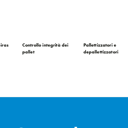
eiras
Controllo integrità dei
Pallettizzatori e
pallet
depallettizzatori