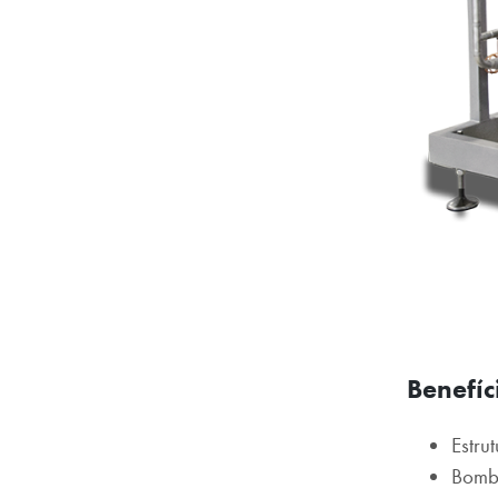
Benefíc
Estru
Bomba