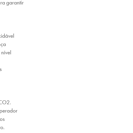
ra garantir
idável
nça
nível
s
 CO2.
 operador
 os
o.