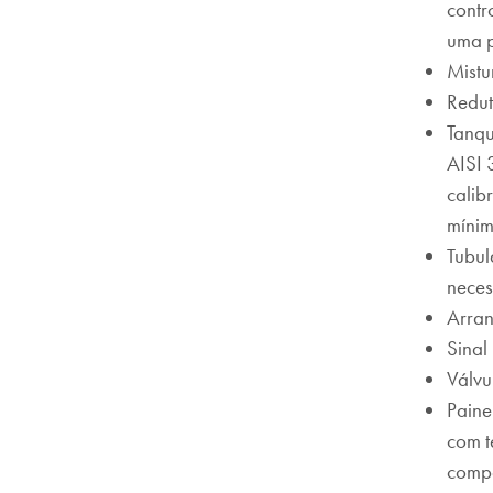
contr
uma p
Mistu
Redut
Tanqu
AISI 
calib
mínim
Tubul
neces
Arran
Sinal
Válvu
Paine
com t
compo