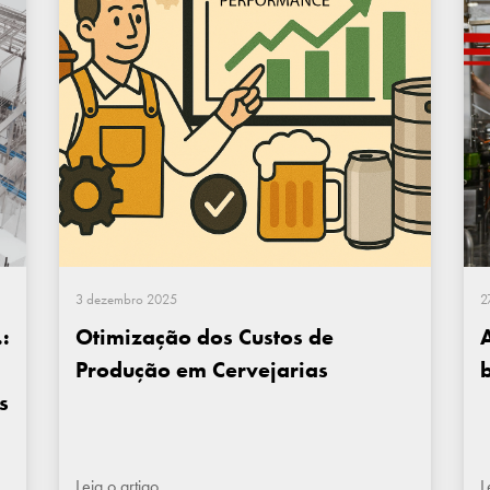
3 dezembro 2025
2
:
Otimização dos Custos de
Produção em Cervejarias
s
Leia o artigo
L