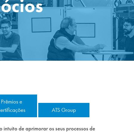
ócios
Prêmios e
ertificações
ATS Group
 intuito de aprimorar os seus processos de