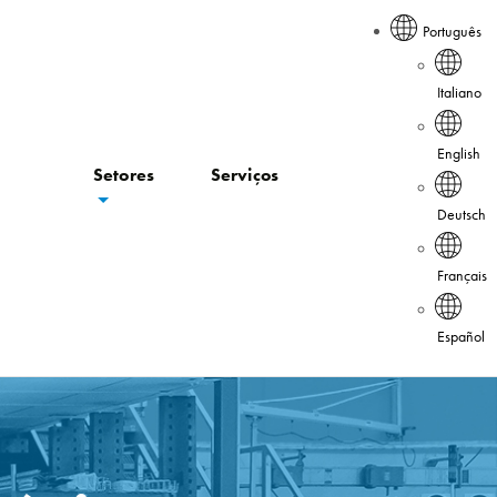
Português
Italiano
English
Setores
Serviços
Deutsch
Français
Español