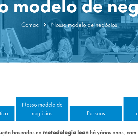
o modelo de neg
Comac
Nosso modelo de negócios
Nosso modelo de
tica
negócios
Pessoas
c
dução baseadas na
metodologia
lean
há vários anos, com o