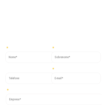
junto com a
Co.Mac.
Para obter mais informações ou solicitar um orçamento gratuito
preencha o formulário abaixo e responderemos em breve!