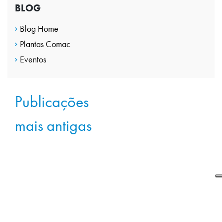
BLOG
Blog Home
Plantas Comac
Eventos
Navegação
Publicações
por
mais antigas
posts
FALE CONOSCO
Dê o
próximo passo