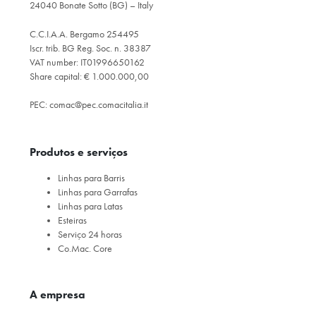
24040 Bonate Sotto (BG) – Italy
C.C.I.A.A. Bergamo 254495
Iscr. trib. BG Reg. Soc. n. 38387
VAT number: IT01996650162
Share capital: € 1.000.000,00
PEC:
comac@pec.comacitalia.it
Produtos e serviços
Linhas para Barris
Linhas para Garrafas
Linhas para Latas
Esteiras
Serviço 24 horas
Co.Mac. Core
A empresa