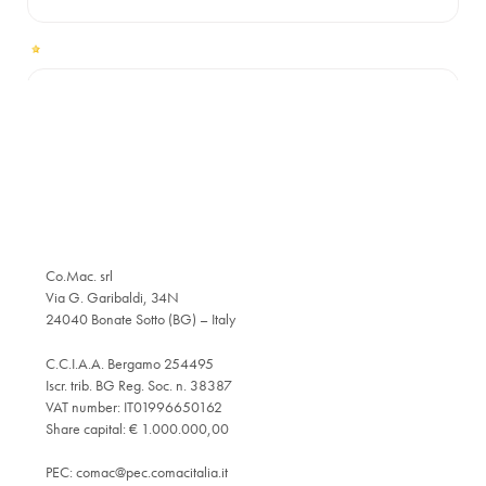
Co.Mac. srl
Via G. Garibaldi, 34N
24040 Bonate Sotto (BG) – Italy
C.C.I.A.A. Bergamo 254495
Iscr. trib. BG Reg. Soc. n. 38387
VAT number: IT01996650162
Share capital: € 1.000.000,00
PEC:
comac@pec.comacitalia.it