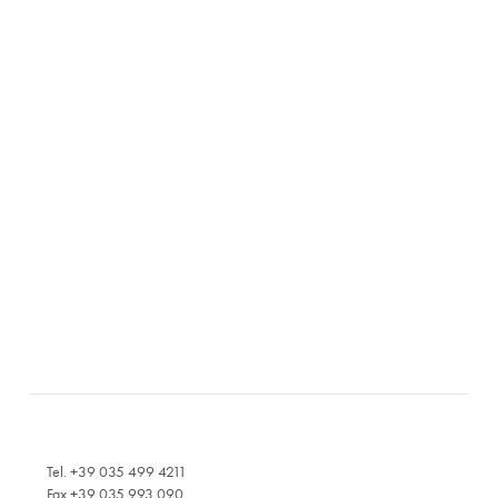
Tel. +39 035 499 4211
Fax +39 035 993 090