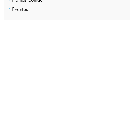
Eventos
FALE CONOSCO
Dê o próximo
passo junto com a
Co.Mac.
Para obter mais informações ou solicitar um orçamento gratuito
preencha o formulário abaixo e responderemos em breve!