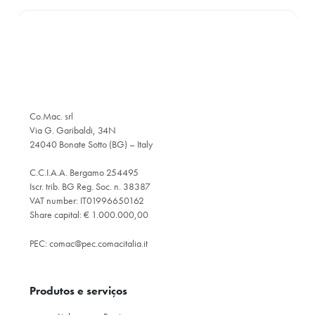
Co.Mac. srl
Via G. Garibaldi, 34N
24040 Bonate Sotto (BG) – Italy
C.C.I.A.A. Bergamo 254495
Iscr. trib. BG Reg. Soc. n. 38387
VAT number: IT01996650162
Share capital: € 1.000.000,00
PEC:
comac@pec.comacitalia.it
Produtos e serviços