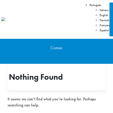
Português
Italiano
English
Deutsch
Français
Español
Comac
Nothing Found
It seems we can’t find what you’re looking for. Perhaps
searching can help.