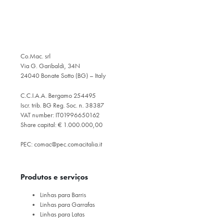
Co.Mac. srl
Via G. Garibaldi, 34N
24040 Bonate Sotto (BG) – Italy
C.C.I.A.A. Bergamo 254495
Iscr. trib. BG Reg. Soc. n. 38387
VAT number: IT01996650162
Share capital: € 1.000.000,00
PEC:
comac@pec.comacitalia.it
Produtos e serviços
Linhas para Barris
Linhas para Garrafas
Linhas para Latas