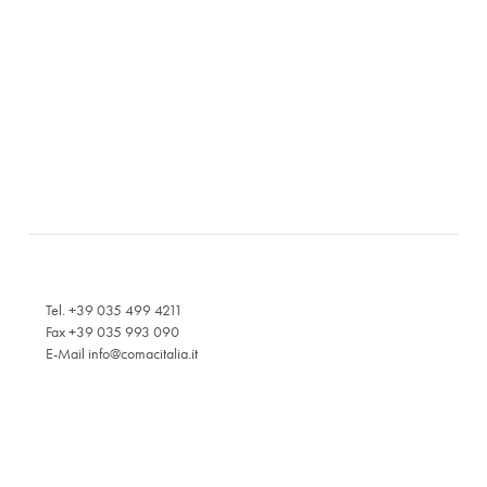
Tel. +39 035 499 4211
Fax +39 035 993 090
E-Mail
info@comacitalia.it