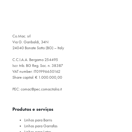
Co.Mac. srl
Via G. Garibaldi, 34N
24040 Bonate Sotto (BG) – Italy
C.C.I.A.A. Bergamo 254495
Iscr. trib. BG Reg. Soc. n. 38387
VAT number: IT01996650162
Share capital: € 1.000.000,00
PEC:
comac@pec.comacitalia.it
Produtos e serviços
Linhas para Barris
Linhas para Garrafas
Linhas para Latas