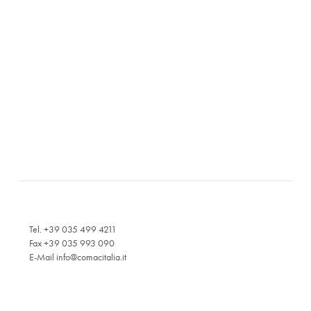
Tel. +39 035 499 4211
Fax +39 035 993 090
E-Mail
info@comacitalia.it