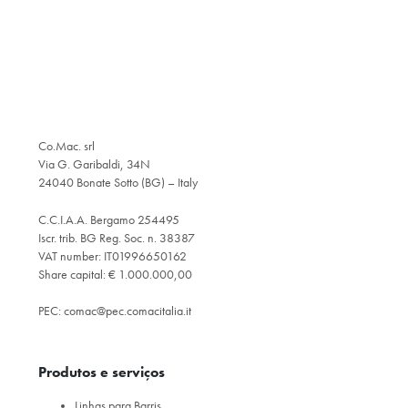
Co.Mac. srl
Via G. Garibaldi, 34N
24040 Bonate Sotto (BG) – Italy
C.C.I.A.A. Bergamo 254495
Iscr. trib. BG Reg. Soc. n. 38387
VAT number: IT01996650162
Share capital: € 1.000.000,00
PEC:
comac@pec.comacitalia.it
Produtos e serviços
Linhas para Barris