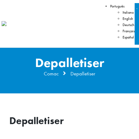
Português
Italiano
English
Deutsch
Français
Español
Depalletiser
Comac
Depalletiser
Depalletiser