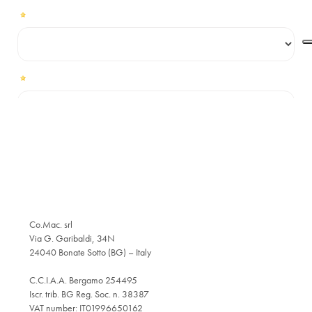
Co.Mac. srl
Via G. Garibaldi, 34N
24040 Bonate Sotto (BG) – Italy
C.C.I.A.A. Bergamo 254495
Iscr. trib. BG Reg. Soc. n. 38387
VAT number: IT01996650162