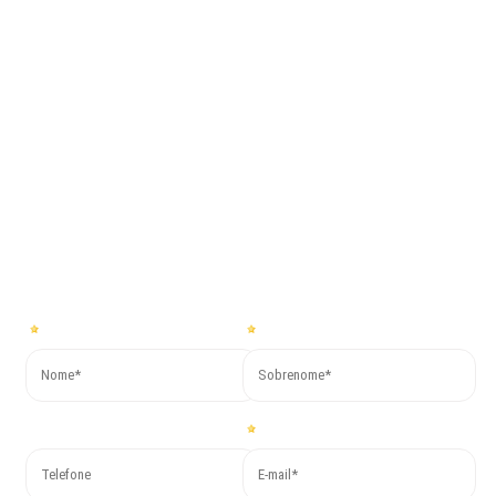
Dê o próximo
passo junto com a
Co.Mac.
Para obter mais informações ou solicitar um orçamento gratuito
preencha o formulário abaixo e responderemos em breve!