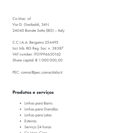
Co.Mac. srl
Via G. Garibaldi, 34N
24040 Bonate Sotto (BG) – Italy
C.C.I.A.A. Bergamo 254495
Iscr. trib. BG Reg. Soc. n. 38387
VAT number: IT01996650162
Share capital: € 1.000.000,00
PEC:
comac@pec.comacitalia.it
Produtos e serviços
Linhas para Barris
Linhas para Garrafas
Linhas para Latas
Esteiras
Serviço 24 horas
Co.Mac. Core