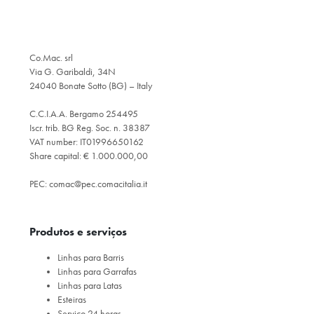
Co.Mac. srl
Via G. Garibaldi, 34N
24040 Bonate Sotto (BG) – Italy
C.C.I.A.A. Bergamo 254495
Iscr. trib. BG Reg. Soc. n. 38387
VAT number: IT01996650162
Share capital: € 1.000.000,00
PEC:
comac@pec.comacitalia.it
Produtos e serviços
Linhas para Barris
Linhas para Garrafas
Linhas para Latas
Esteiras
Serviço 24 horas