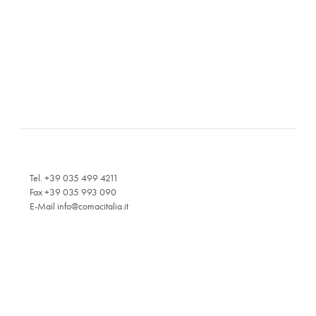
Tel. +39 035 499 4211
Fax +39 035 993 090
E-Mail
info@comacitalia.it